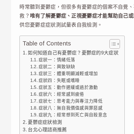
時常聽到憂鬱症，但很多有憂鬱症的個案不自覺、
救？
唯有了解憂鬱症、正視憂鬱症才能幫助自己或
供您憂鬱症症狀測試量表自我檢測。
Table of Contents
如何知道自己有憂鬱症？憂鬱症的9大症狀
症狀一：情緒低落
症狀二：興致缺缺
症狀三：體重明顯減輕或增加
症狀四：失眠或嗜睡
症狀五：動作遲緩或過於激動
症狀六：經常感到疲倦
症狀七：思考能力與專注力降低
症狀八：無自我價值感與罪惡感
症狀九：經常想到死亡與自殺意念
憂鬱症症狀檢測
台北心理諮商推薦