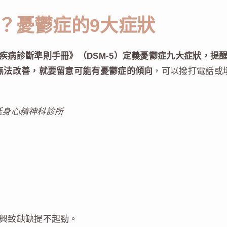
？憂鬱症的9大症狀
疾病診斷準則手冊》（DSM-5）定義憂鬱症九大症狀，提
無法改善，就要留意可能有憂鬱症的傾向
，可以撥打電話或
廷身心精神科診所
興致缺缺提不起勁。