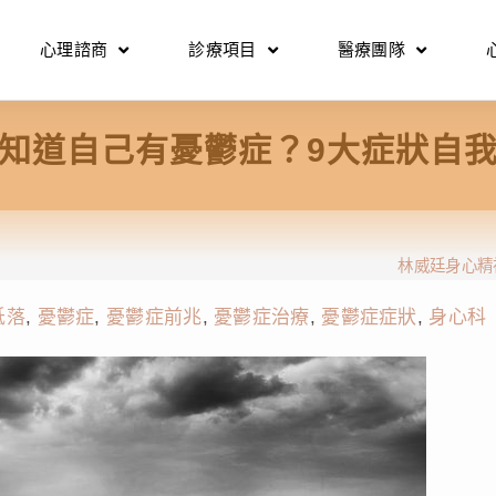
心理諮商
診療項目
醫療團隊
知道自己有憂鬱症？9大症狀自
林威廷身心精
低落
,
憂鬱症
,
憂鬱症前兆
,
憂鬱症治療
,
憂鬱症症狀
,
身心科