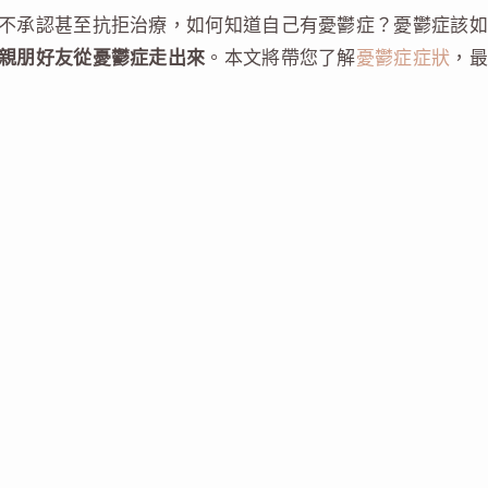
不承認甚至抗拒治療，如何知道自己有憂鬱症？憂鬱症該如
親朋好友從憂鬱症走出來
。本文將帶您了解
憂鬱症症狀
，最