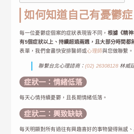
如何知道自己有憂鬱症
每一位憂鬱症個案的症狀表現皆不同，
根據《精神
有5個症狀以上、持續超過兩週，且大部分時間都
表單，我們會盡快安排醫師或
心理師
與您做聯繫。
聯繫台北心理諮商：
(02) 26308128
林威
症狀一：情緒低落
每天心情持續憂鬱，且長期情緒低落。
症狀二：興致缺缺
每天明顯對所有過往有興趣喜好的事物變得無感、