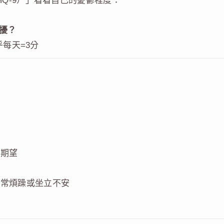
Q-9）」看看自己的憂鬱程度：
擾？
乎每天=3分
的期望
平常煩躁或坐立不安