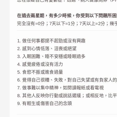
您在懷疑自己有憂鬱症？透過「病人健康問券（PH
在過去兩星期，有多少時候，你受到以下問題所困
完全沒有=0分；7天以下=1分；7天以上=2分；幾
做任何事都提不起勁或沒有興趣
感到心情低落、沮喪或絕望
入眠困難、睡不安穩或睡眠過多
感覺疲倦或沒有活力
食慾不振或進食過量
覺得自己很糟、失敗，對自己失望或有負家人
做事難以集中精神，如閱讀報紙或看電視
其他人反映你行動或說話遲緩；或相反地，比
有輕生或傷害自己的念頭