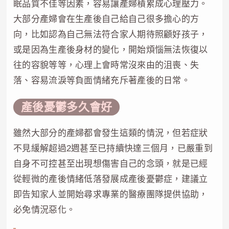
眠品質不佳等因素，容易讓產婦積累成心理壓力。
大部分產婦會在生產後自己給自己很多擔心的方
向，比如認為自己無法符合家人期待照顧好孩子，
或是因為生產後身材的變化，開始煩惱無法恢復以
往的容貌等等，心理上會時常沒來由的沮喪、失
落、容易流淚等負面情緒充斥著產後的日常。
產後憂鬱多久會好
雖然大部分的產婦都會發生這類的情況，但若症狀
不見緩解超過2週甚至已持續快達三個月，已嚴重到
自身不可控甚至出現想傷害自己的念頭，就是已經
從輕微的產後情緒低落發展成產後憂鬱症，建議立
即告知家人並開始尋求專業的醫療團隊提供協助，
必免情況惡化。