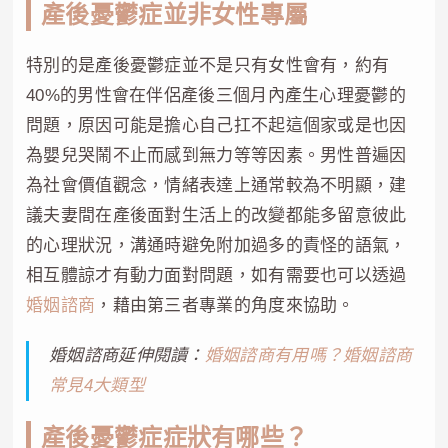
產後憂鬱症並非女性專屬
特別的是產後憂鬱症並不是只有女性會有，約有
40%的男性會在伴侶產後三個月內產生心理憂鬱的
問題，原因可能是擔心自己扛不起這個家或是也因
為嬰兒哭鬧不止而感到無力等等因素。男性普遍因
為社會價值觀念，情緒表達上通常較為不明顯，建
議夫妻間在產後面對生活上的改變都能多留意彼此
的心理狀況，溝通時避免附加過多的責怪的語氣，
相互體諒才有動力面對問題，如有需要也可以透過
婚姻諮商
，藉由第三者專業的角度來協助。
婚姻諮商延伸閱讀：
婚姻諮商有用嗎？婚姻諮商
常見4大類型
產後憂鬱症症狀有哪些？