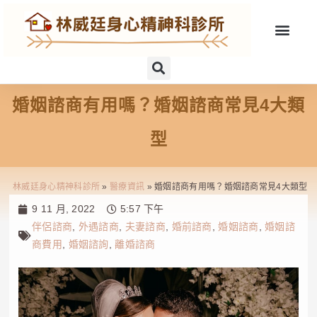
婚姻諮商有用嗎？婚姻諮商常見4大類
型
林威廷身心精神科診所
»
醫療資訊
»
婚姻諮商有用嗎？婚姻諮商常見4大類型
9 11 月, 2022
5:57 下午
伴侶諮商
,
外遇諮商
,
夫妻諮商
,
婚前諮商
,
婚姻諮商
,
婚姻諮
商費用
,
婚姻諮詢
,
離婚諮商