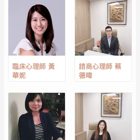
臨床心理師 黃
諮商心理師 蔡
華妮
德暐