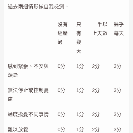
過去兩週情形做自我檢測。
沒有
只
一半以
幾乎
經歷
有
上天數
每天
過
幾
天
感到緊張、不安與
0分
1分
2分
3分
煩躁
無法停止或控制憂
0分
1分
2分
3分
慮
過度擔憂不同事情
0分
1分
2分
3分
難以放鬆
0分
1分
2分
3分