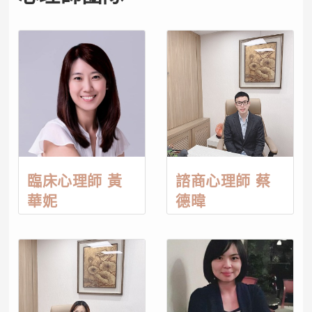
臨床心理師 黃
諮商心理師 蔡
華妮
德暐