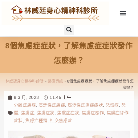
8個焦慮症症狀，了解焦慮症症狀發作
怎麼辦？
林威廷身心精神科診所
»
醫療資訊
»
8個焦慮症症狀，了解焦慮症症狀發作怎
麼辦？
8 3 月, 2023
11:45 上午
分離焦慮症
,
廣泛性焦慮症
,
廣泛性焦慮症症狀
,
恐慌症
,
恐
懼
,
焦慮症
,
焦慮症狀
,
焦慮症症狀
,
焦慮症發作
,
焦慮症發作
症狀
,
焦慮症種類
,
社交焦慮症