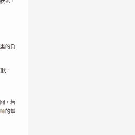
狀態，
重的負
症狀。
間，若
師
的幫