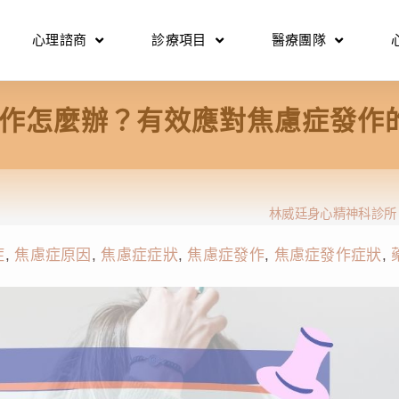
心理諮商
診療項目
醫療團隊
作怎麼辦？有效應對焦慮症發作
林威廷身心精神科診所
症
,
焦慮症原因
,
焦慮症症狀
,
焦慮症發作
,
焦慮症發作症狀
,