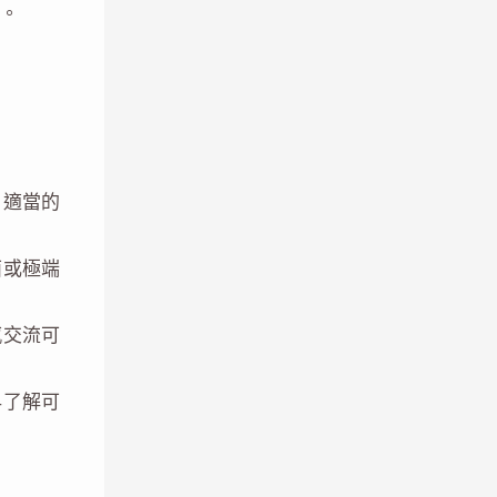
。
，適當的
面或極端
感交流可
早了解可