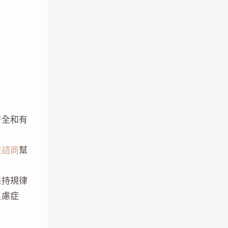
安全和有
理諮商
幫
保持規律
焦慮症