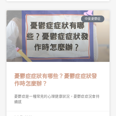
中度憂鬱症
憂鬱症症狀有哪些？憂鬱症症狀發
作時怎麼辦？
憂鬱症是一種常見的心理健康狀況，憂鬱症症況會持
續感