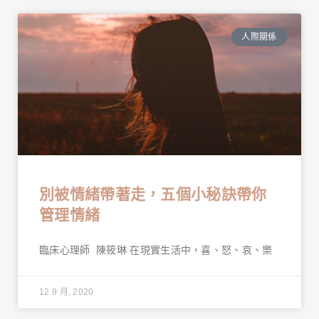
人際關係
別被情緒帶著走，五個小秘訣帶你
管理情緒
臨床心理師 陳筱琳 在現實生活中，喜、怒、哀、樂
12 9 月, 2020