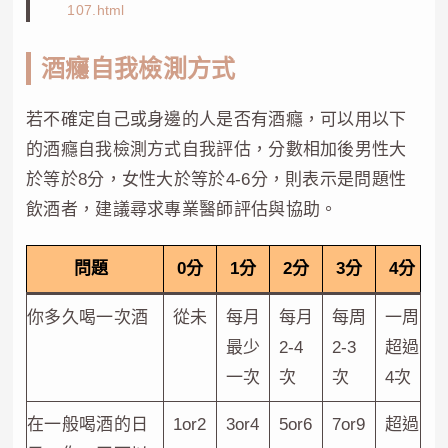
107.html
酒癮自我檢測方式
若不確定自己或身邊的人是否有酒癮，可以用以下
的酒癮自我檢測方式自我評估，分數相加後男性大
於等於8分，女性大於等於4-6分，則表示是問題性
飲酒者，建議尋求專業醫師評估與協助。
問題
0分
1分
2分
3分
4分
你多久喝一次酒
從未
每月
每月
每周
一周
最少
2-4
2-3
超過
一次
次
次
4次
在一般喝酒的日
1or2
3or4
5or6
7or9
超過