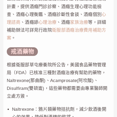
計畫，提供酒癮門診診察、酒癮生理心理功能檢
查、酒癮心理衡鑑、酒癮診斷性會談、酒癮個別
心
理諮商
、酒癮舔
心理治療
、酒癮
家族治療
等，詳細
補助辦法可詳見行政院
衛服部酒癮治療費用補助方
案
。
戒酒藥物
根據衛服部草屯療養院所公告，美國食品藥物管理
局（FDA）已核准三種對酒癮治療有幫助的藥物，
Naltrexone(那曲酮)、Acamprosate(阿坎酸)、
Disulfiram(雙硫崙)，這些藥物都需要由專業醫師開
立處方簽。
Naltrexone：鴉片類藥物拮抗劑，減少飲酒後開