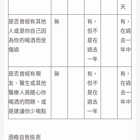
天
是否曾經有其他
無
有，
有，
人或是你自己因
但不
在過
為你的喝酒而受
是在
去一
傷過
過去
年中
一年
是否曾經有親
無
有，
有，
友、醫生或其他
但不
在過
醫療人員關心你
是在
去一
喝酒的問題，或
過去
年中
是建議你少喝點
一年
酒癮自我檢測