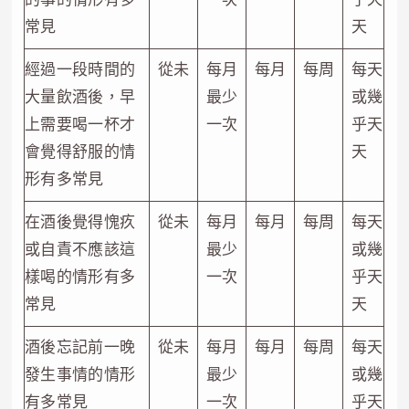
常見
天
經過一段時間的
從未
每月
每月
每周
每天
大量飲酒後，早
最少
或幾
上需要喝一杯才
一次
乎天
會覺得舒服的情
天
形有多常見
在酒後覺得愧疚
從未
每月
每月
每周
每天
或自責不應該這
最少
或幾
樣喝的情形有多
一次
乎天
常見
天
酒後忘記前一晚
從未
每月
每月
每周
每天
發生事情的情形
最少
或幾
有多常見
一次
乎天