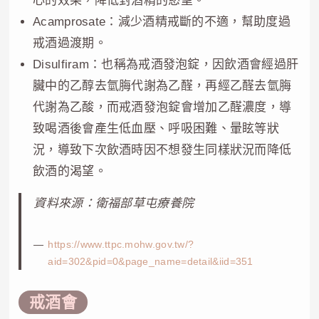
心的效果，降低對酒精的慾望。
Acamprosate：減少酒精戒斷的不適，幫助度過
戒酒過渡期。
Disulfiram：也稱為戒酒發泡錠，因飲酒會經過肝
臟中的乙醇去氫脢代謝為乙醛，再經乙醛去氫脢
代謝為乙酸，而戒酒發泡錠會增加乙醛濃度，導
致喝酒後會產生低血壓、呼吸困難、暈眩等狀
況，導致下次飲酒時因不想發生同樣狀況而降低
飲酒的渴望。
資料來源：衛福部草屯療養院
https://www.ttpc.mohw.gov.tw/?
aid=302&pid=0&page_name=detail&iid=351
戒酒會