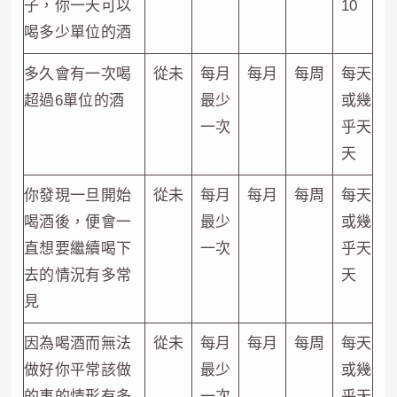
子，你一天可以
10
喝多少單位的酒
多久會有一次喝
從未
每月
每月
每周
每天
超過6單位的酒
最少
或幾
一次
乎天
天
你發現一旦開始
從未
每月
每月
每周
每天
喝酒後，便會一
最少
或幾
直想要繼續喝下
一次
乎天
去的情況有多常
天
見
因為喝酒而無法
從未
每月
每月
每周
每天
做好你平常該做
最少
或幾
的事的情形有多
一次
乎天